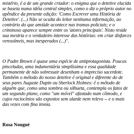
mistério, é a de um grande criador: o enigma que o detetive elucida
se baseia numa idéia central simples, como o diz o próprio autor no
apêndice da presente edição: 'Como Escrever uma História de
Detetive'. (...) Não se oculta do leitor nenhuma informação, ao
contrário do que amiúde acontece nas tramas policiais; e o
criminoso aparece sempre entre os 'atores principais'. Nisto reside
sua mestria e o verdadeiro interesse das histórias: em criar disfarces
verossímeis, mas inesperados (...)".
O Padre Brown é quase uma espécie de antiprotagonista. Poucas
pinceladas, uma indumentária simplíssima e essa qualidade
permanente de não sobressair desenham o impreciso sacerdote.
Também o método do nosso detetive é original e diferente do de
seus pares Auguste Dupin ou Sherlock Holmes: é o método de
alguém que, como uma sombra ou silhueta, contempla os fatos de
um segundo plano, como "um móvel" afastado num cômodo, e
cujos raciocínios são expostos sem alarde nem relevo -- e o mais
das vezes com fina ironia.
Rosa Nougué