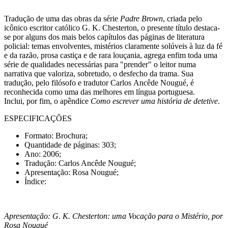
Tradução de uma das obras da série
Padre Brown
, criada pelo
icônico escritor católico G. K. Chesterton, o presente título destaca-
se por alguns dos mais belos capítulos das páginas de literatura
policial: temas envolventes, mistérios claramente solúveis à luz da fé
e da razão, prosa castiça e de rara louçania, agrega enfim toda uma
série de qualidades necessárias para "prender" o leitor numa
narrativa que valoriza, sobretudo, o desfecho da trama. Sua
tradução, pelo filósofo e tradutor Carlos Ancêde Nougué, é
reconhecida como uma das melhores em língua portuguesa.
Inclui, por fim, o apêndice
Como escrever uma história de detetive
.
ESPECIFICAÇÕES
Formato: Brochura;
Quantidade de páginas: 303;
Ano: 2006;
Tradução: Carlos Ancêde Nougué;
Apresentação: Rosa Nougué;
Índice:
Apresentação: G. K. Chesterton: uma Vocação para o Mistério, por
Rosa Nougué