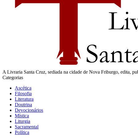
A Livraria Santa Cruz, sediada na cidade de Nova Friburgo, edita, publi
Categorias
Ascética
Filosofia
Literatura
Doutrina
Devocionários
Mística
Liturgia
Sacramental
Política