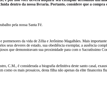
ída dentro da nossa livraria. Portanto, considere que a compra dest
trabalho pela nossa Santa Fé.
 e pormenores da vida de Zélia e Jerônimo Magalhães. Mais importante 
pelos seus deveres de estado, sua obediência exemplar, a ausência comp
igiosos que demonstravam sua proximidade para com o Sacratíssimo Cor
astro, C.M., é considerada a biografia definitiva deste santo casal, exa
m como os mais prosaicos, desta filha não apenas da elite financeira 