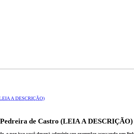
tro (LEIA A DESCRIÇÃO)
mo Pedreira de Castro (LEIA A DESCRIÇÃO)
de, e por isso você deverá adquirir seu exemplar acessando um li