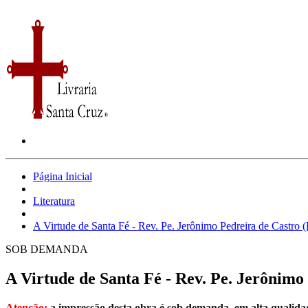
Página Inicial
Literatura
A Virtude de Santa Fé - Rev. Pe. Jerônimo Pedreira de Cas
SOB DEMANDA
A Virtude de Santa Fé - Rev. Pe. Jerôni
Atenção:
a impressão desta obra é sob demanda, em alta qualida